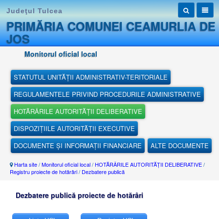
Judeţul Tulcea
PRIMĂRIA COMUNEI CEAMURLIA DE
JOS
Monitorul oficial local
STATUTUL UNITĂȚII ADMINISTRATIV-TERITORIALE
REGULAMENTELE PRIVIND PROCEDURILE ADMINISTRATIVE
HOTĂRÂRILE AUTORITĂȚII DELIBERATIVE
DISPOZIȚIILE AUTORITĂȚII EXECUTIVE
DOCUMENTE ȘI INFORMAȚII FINANCIARE
ALTE DOCUMENTE
Harta site
/
Monitorul oficial local
/
HOTĂRÂRILE AUTORITĂȚII DELIBERATIVE
/
Registru proiecte de hotărâri
/
Dezbatere publică
Dezbatere publică proiecte de hotărâri