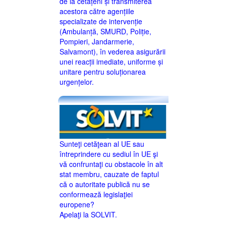
de la cetățeni și transmiterea
acestora către agențiile
specializate de intervenție
(Ambulanță, SMURD, Poliție,
Pompieri, Jandarmerie,
Salvamont), în vederea asigurării
unei reacții imediate, uniforme și
unitare pentru soluționarea
urgențelor.
Sunteţi cetăţean al UE sau
întreprindere cu sediul în UE şi
vă confruntaţi cu obstacole în alt
stat membru, cauzate de faptul
că o autoritate publică nu se
conformează legislaţiei
europene?
Apelaţi la SOLVIT.