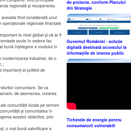
de proiecte, conform Planului
rgența regională și recuperarea
din Strategie
 aceasta fiind considerată unul
ele operaționale regionale finanțate
rtant la nivel global și că ar fi
Premisele avute în vedere fac
Guvernul României - soluție
mai bună înțelegere a modului în
digitală destinată accesului la
informațiile de interes public
 și modernizarea industriei, de o
c.;
importanți ai politicii de
ondurilor comunitare. Se va
rogramare, de asemenea, crearea
 ale comunității locale pe termen
 comunității și comunitatea în
ingerea acestor obiective, prin
Tichetele de energie pentru
consumatorii vulnerabili
, o mai bună valorificare a