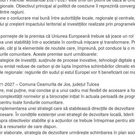
gionale. Obiectivul principal al politicii de coeziune îl reprezintă conve
intre regiuni.
 o conlucrare mai bună între autoritățile locale, regionale și centrale,
i și creșterii impactului teritorial al investițiilor realizate prin program
rnește de la premisa că Uniunea Europeană trebuie să joace un rol impo
a unei stabilități într-o societate în continuă mișcare și transformare. 
onale, cât și la elementele de noutate care, împreună, pot conduce la o 
ndurile comunitare. Aceste premise sunt următoarele:
rategice de investiții, susținute de procese inovative, tehnologii digitale
u emisii reduse de carbon și de lupta împotriva schimbărilor climatic et
egionale: regiunile din sudul și estul Europei vor fi beneficiarii cei mai 
021-2027 – Comuna Ceamurlia de Jos, județul Tulcea
e, mai puține, mai concise și a unui cadru mai flexibil de accesare a f
omplexității normelor și a birocrației inițiat în actuala perioadă de p
entru toate fondurile comunitare.
plementarea unei strategii care să stabilească direcțiile de dezvoltare
are. În condițiile existenței unei strategii de dezvoltare locală, liderii
a obiectivelor stabilite și a acțiunilor ce trebuie întreprinse pentru at
tă a resurselor de care dispun.
laborate, strategia de dezvoltare urmărește schimbarea în plan social