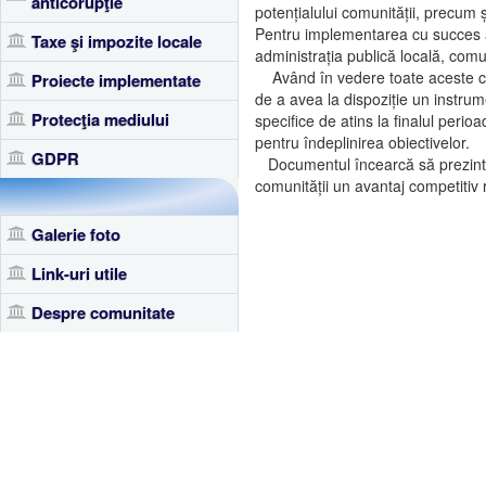
anticorupţie
potențialului comunității, precum ș
Pentru implementarea cu succes a 
Taxe şi impozite locale
administrația publică locală, comuni
Având în vedere toate aceste co
Proiecte implementate
de a avea la dispoziție un instrume
Protecţia mediului
specifice de atins la finalul peri
pentru îndeplinirea obiectivelor.
GDPR
Documentul încearcă să prezinte o
comunității un avantaj competitiv r
Galerie foto
Link-uri utile
Despre comunitate