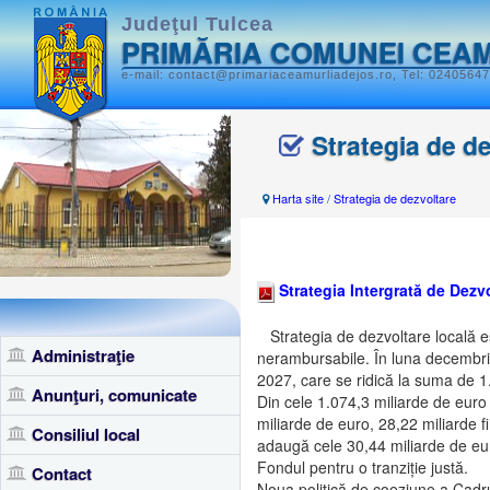
Judeţul Tulcea
PRIMĂRIA COMUNEI CEAM
e-mail: contact@primariaceamurliadejos.ro, Tel: 02405647
Strategia de d
Harta site
/
Strategia de dezvoltare
Strategia Intergrată de Dez
Strategia de dezvoltare locală es
Administraţie
nerambursabile. În luna decembr
2027, care se ridică la suma de 1.
Anunţuri, comunicate
Din cele 1.074,3 miliarde de eur
miliarde de euro, 28,22 miliarde f
Consiliul local
adaugă cele 30,44 miliarde de eur
Fondul pentru o tranziție justă.
Contact
Noua politică de coeziune a Cadrul