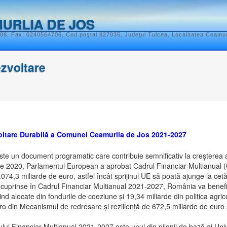
URLIA DE JOS
06, Fax: 0240564706, Cod poştal 827035, Judeţul Tulcea, Localitatea Ceamurl
ezvoltare
voltare Durabilă a Comunei Ceamurlia de Jos 2021-2027
te un document programatic care contribuie semnificativ la creșterea 
ie 2020, Parlamentul European a aprobat Cadrul Financiar Multianual 
074,3 miliarde de euro, astfel încât sprijinul UE să poată ajunge la cetă
o cuprinse în Cadrul Financiar Multianual 2021-2027, România va benefi
iind alocate din fondurile de coeziune și 19,34 miliarde din politica ag
o din Mecanismul de redresare și reziliență de 672,5 miliarde de euro ș
ui Financiar Multianual 2021-2027 este unul din pilonii de bază ai Uniu