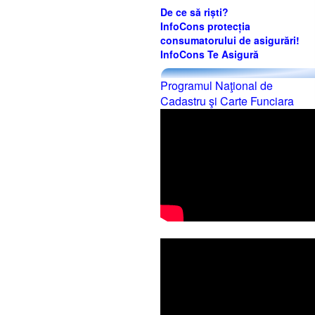
De ce să riști?
InfoCons protecția
consumatorului de asigurări!
InfoCons Te Asigură
Programul Naţional de
Cadastru şi Carte Funciara