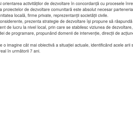
i orientarea activităților de dezvoltare în concordanță cu procesele înre
proiectelor de dezvoltare comunitară este absolut necesar parteneriatul
tatea locală, firme private, reprezentanții societății civile.
nsiderente, prezenta strategie de dezvoltare își propune să răspundă
nt de lucru la nivel local, prin care se stabilesc viziunea de dezvoltare,
oadei de programare, propunând domenii de intervenție, direcții de acțiun
 imagine cât mai obiectivă a situației actuale, identificând acele arii 
eal în următorii 7 ani.