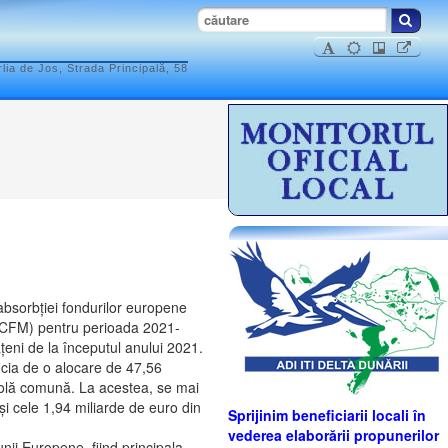
ia de Jos, Strada Principală, 58
absorbției fondurilor europene
(CFM) pentru perioada 2021-
țeni de la începutul anului 2021.
cia de o alocare de 47,56
ricolă comună. La acestea, se mai
i cele 1,94 miliarde de euro din
Sprijinim beneficiarii locali în
vederea elaborării propunerilor
nii Europene, fiind principala