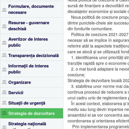
sursă de finanțare a dezvoltării re
Formulare, documente
decalajelor economice și sociale d
necesare
Noua politică de coeziune propune
Resurse - guvernare
dintre punctele-cheie ale succesulu
deschisă
din fondurile comunitare.
Politica de coeziune 2021-2027 po
Avertizor de interes
necesar să se implice în asigurare
public
referire atât la aspectele tradiți
care se alocă și se utilizează fo
Transparența decizională
1. identificarea unor priorități st
tranziție rapidă spre o economie c
Informaţii de interes
2. o mai bună adaptare la nevoile r
public
coeziune;
Strategia de dezvoltare locală 2
Organizare
3. stabilirea unor norme mai clar
continua procesul de reducere a c
Servicii
unui cadru unic de reglementare p
Situaţii de urgenţă
În acest context, elaborarea și im
mediu sau lung devin imperios neces
Strategia de dezvoltare
ansamblul ei se vor concentra asupr
coordonarea și orientarea eficien
Strategia naţională
Prin implementarea programelor e