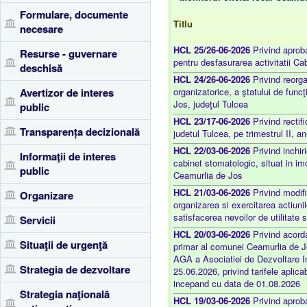
Formulare, documente
Titlu
necesare
HCL 25/26-06-2026
Privind aproba
Resurse - guvernare
pentru desfasurarea activitatii C
deschisă
HCL 24/26-06-2026
Privind reorga
Avertizor de interes
organizatorice, a ştatului de func
Jos, judeţul Tulcea
public
HCL 23/17-06-2026
Privind rectif
Transparența decizională
judetul Tulcea, pe trimestrul II, a
HCL 22/03-06-2026
Privind inchiri
Informaţii de interes
cabinet stomatologic, situat in im
public
Ceamurlia de Jos
HCL 21/03-06-2026
Privind modifi
Organizare
organizarea si exercitarea actiunil
satisfacerea nevoilor de utilitate
Servicii
HCL 20/03-06-2026
Privind acord
Situaţii de urgenţă
primar al comunei Ceamurlia de Jos
AGA a Asociatiei de Dezvoltare In
Strategia de dezvoltare
25.06.2026, privind tarifele aplic
incepand cu data de 01.08.2026
Strategia naţională
HCL 19/03-06-2026
Privind aprob