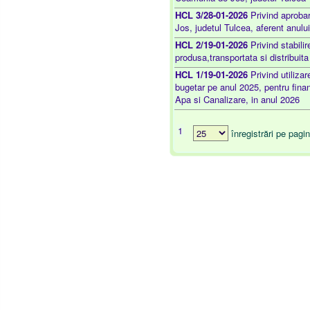
HCL 3/28-01-2026
Privind aprobar
Jos, judetul Tulcea, aferent anulu
HCL 2/19-01-2026
Privind stabilir
produsa,transportata si distribuit
HCL 1/19-01-2026
Privind utilizar
bugetar pe anul 2025, pentru finan
Apa si Canalizare, in anul 2026
1
înregistrări pe pagi