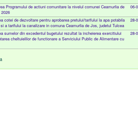
ea Programului de actiuni comunitare la nivelul comunei Ceamurlia de
06-
i 2026
ea cotei de dezvoltare pentru aprobarea pretului/tarifului la apa potabila
28-
a si a tarifului la canalizare in comuna Ceamurlia de Jos, judetul Tulcea
ea sumelor din excedentul bugetului rezultat la incheierea exercitiului
28-
tarea cheltuielilor de functionare a Serviciului Public de Alimentare cu
nă