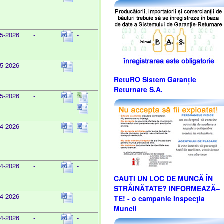
05-2026
-
-
05-2026
-
-
RetuRO Sistem Garanție
Returnare S.A.
05-2026
-
04-2026
-
04-2026
-
-
CAUȚI UN LOC DE MUNCĂ ÎN
STRĂINĂTATE? INFORMEAZĂ–
04-2026
-
-
TE! - o campanie Inspecţia
Muncii
04-2026
-
-