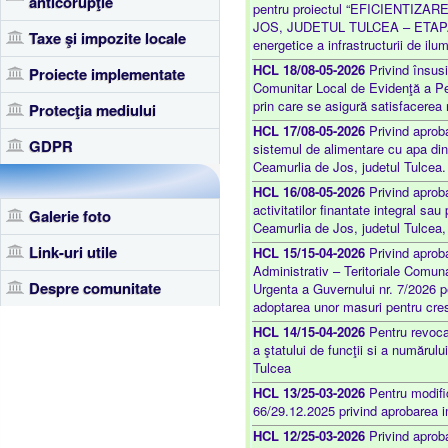
anticorupţie
pentru proiectul “EFICIENTI
JOS, JUDETUL TULCEA – ETAPA 2„ 
Taxe şi impozite locale
energetice a infrastructurii de ilum
HCL 18/08-05-2026
Privind însusi
Proiecte implementate
Comunitar Local de Evidenţă a Per
prin care se asigură satisfacerea 
Protecţia mediului
HCL 17/08-05-2026
Privind aproba
GDPR
sistemul de alimentare cu apa din
Ceamurlia de Jos, judetul Tulcea.
HCL 16/08-05-2026
Privind aprobar
activitatilor finantate integral sau
Galerie foto
Ceamurlia de Jos, judetul Tulcea,
Link-uri utile
HCL 15/15-04-2026
Privind aproba
Administrativ – Teritoriale Comun
Despre comunitate
Urgenta a Guvernului nr. 7/2026 p
adoptarea unor masuri pentru creste
HCL 14/15-04-2026
Pentru revocar
a ştatului de funcţii si a numărul
Tulcea
HCL 13/25-03-2026
Pentru modific
66/29.12.2025 privind aprobarea im
HCL 12/25-03-2026
Privind aproba