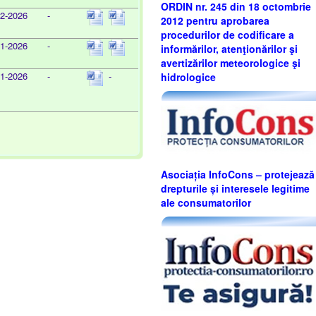
ORDIN nr. 245 din 18 octombrie
02-2026
-
2012 pentru aprobarea
procedurilor de codificare a
01-2026
-
informărilor, atenţionărilor şi
avertizărilor meteorologice şi
01-2026
-
-
hidrologice
Asociația InfoCons – protejează
drepturile și interesele legitime
ale consumatorilor