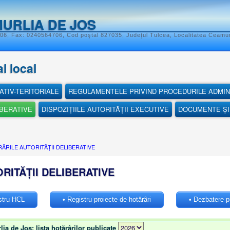
URLIA DE JOS
06, Fax: 0240564706, Cod poştal 827035, Judeţul Tulcea, Localitatea Ceamurl
l local
ATIV-TERITORIALE
REGULAMENTELE PRIVIND PROCEDURILE ADMIN
IBERATIVE
DISPOZIȚIILE AUTORITĂȚII EXECUTIVE
DOCUMENTE ȘI 
ÂRILE AUTORITĂȚII DELIBERATIVE
RITĂȚII DELIBERATIVE
stru HCL
• Registru proiecte de hotărâri
• Dezbatere pu
lia de Jos: lista hotărârilor publicate