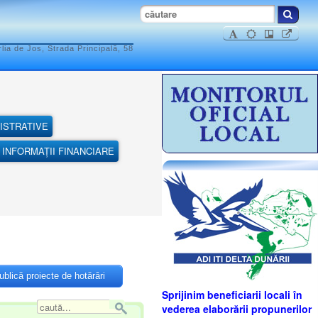
ia de Jos, Strada Principală, 58
ISTRATIVE
INFORMAȚII FINANCIARE
blică proiecte de hotărâri
Sprijinim beneficiarii locali în
vederea elaborării propunerilor