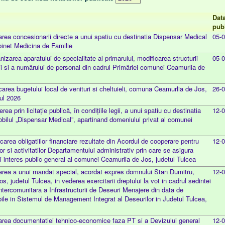
Dat
publ
rea concesionarii directe a unui spatiu cu destinatia Dispensar Medical
05-
abinet Medicina de Familie
nizarea aparatului de specialitate al primarului, modificarea structurii
05-
ţii si a numărului de personal din cadrul Primăriei comunei Ceamurlia de
icarea bugetului local de venituri si cheltuieli, comuna Ceamurlia de Jos,
26-
nul 2026
erea prin licitație publică, în condițiile legii, a unui spatiu cu destinatia
12-
obilul „Dispensar Medical”, apartinand domeniului privat al comunei
carea obligatiilor financiare rezultate din Acordul de cooperare pentru
12-
or si activitatilor Departamentului administrativ prin care se asigura
 si interes public general al comunei Ceamurlia de Jos, judetul Tulcea
area a unui mandat special, acordat expres domnului Stan Dumitru,
12-
, judetul Tulcea, in vederea exercitarii dreptului la vot in cadrul sedintei
tercomunitara a Infrastructurii de Deseuri Menajere din data de
abile in Sistemul de Management Integrat al Deseurilor in Judetul Tulcea,
area documentatiei tehnico-economice faza PT si a Devizului general
12-