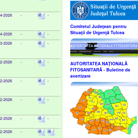
04-2026
-
-
Comitetul Judeţean pentru
Situaţii de Urgenţă Tulcea
04-2026
-
-
03-2026
-
-
02-2026
-
-
AUTORITATEA NAŢIONALĂ
FITOSANITARĂ - Buletine de
avertizare
02-2026
-
-
02-2026
-
-
02-2026
-
-
02-2026
-