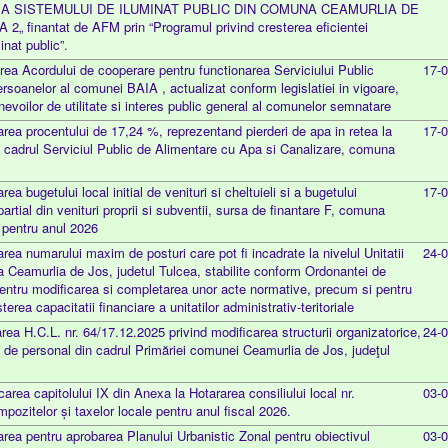
ZAREA SISTEMULUI DE ILUMINAT PUBLIC DIN COMUNA CEAMURLIA DE
finantat de AFM prin “Programul privind cresterea eficientei
inat public”.
rea Acordului de cooperare pentru functionarea Serviciului Public
17-
soanelor al comunei BAIA , actualizat conform legislatiei in vigoare,
nevoilor de utilitate si interes public general al comunelor semnatare
rea procentului de 17,24 %, reprezentand pierderi de apa in retea la
17-
 cadrul Serviciul Public de Alimentare cu Apa si Canalizare, comuna
ea bugetului local initial de venituri si cheltuieli si a bugetului
17-
 partial din venituri proprii si subventii, sursa de finantare F, comuna
 pentru anul 2026
rea numarului maxim de posturi care pot fi incadrate la nivelul Unitatii
24-
a Ceamurlia de Jos, judetul Tulcea, stabilite conform Ordonantei de
entru modificarea si completarea unor acte normative, precum si pentru
rea capacitatii financiare a unitatilor administrativ-teritoriale
ea H.C.L. nr. 64/17.12.2025 privind modificarea structurii organizatorice,
24-
ui de personal din cadrul Primăriei comunei Ceamurlia de Jos, judeţul
area capitolului IX din Anexa la Hotararea consiliului local nr.
03-
pozitelor și taxelor locale pentru anul fiscal 2026.
rea pentru aprobarea Planului Urbanistic Zonal pentru obiectivul
03-