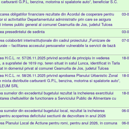
e carburanti G.P.L, benzina, motorina si spalatorie auto”, beneficiar S.C.
carea obligatiilor financiare rezultate din Acordul de cooperare pentru
03-
or si activitatilor Departamentului administrativ prin care se asigura
 si interes public general al comunei Ceamurlia de Jos, judetul Tulcea
ea presedintelui de sedinta
03-
a colaborării interinstituționale din cadrul proiectului „Furnizare de
07-
rurale – facilitarea accesului persoanelor vulnerabile la servicii de bază
a H.C.L. nr. 57/26.11.2025 privind acordul de principiu in vederea
18-
a, a suprafetei de 1619 mp. teren situat in satul Lunca, identificat in Tarla
lat in domeniul privat al comunei Ceamurlia de Jos, judetul Tulcea
a H.C.L. nr. 58/26.11.2025 privind aprobarea Planului Urbanistic Zonal
18-
e mixta distributie carburanti G.P.L, benzina, motorina si spalatorie auto”,
OLEUM SRL
ea sumelor din excedentul bugetului rezultat la incheierea exercitiului
18-
tarea cheltuielilor de functionare a Serviciului Public de Alimentare cu
ea sumelor din excedentul bugetului local, rezultat la incheierea
06-
pentru acoperirea deficitului sectiunii de dezvoltare in anul 2026
ea Planului Local de Actiune pentru romi, pentru anul 2026, in comuna
06-