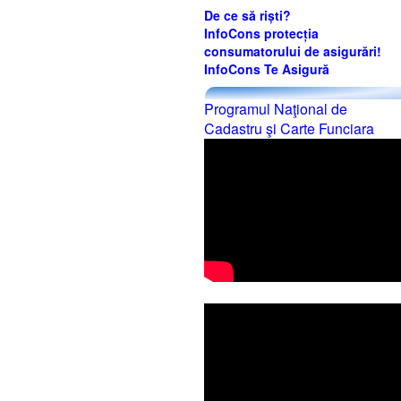
De ce să riști?
InfoCons protecția
consumatorului de asigurări!
InfoCons Te Asigură
Programul Naţional de
Cadastru şi Carte Funciara