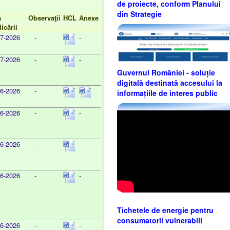
de proiecte, conform Planului
din Strategie
a
Observaţii
HCL
Anexe
icării
07-2026
-
-
07-2026
-
-
Guvernul României - soluție
digitală destinată accesului la
06-2026
-
informațiile de interes public
06-2026
-
-
06-2026
-
-
06-2026
-
-
Tichetele de energie pentru
consumatorii vulnerabili
06-2026
-
-