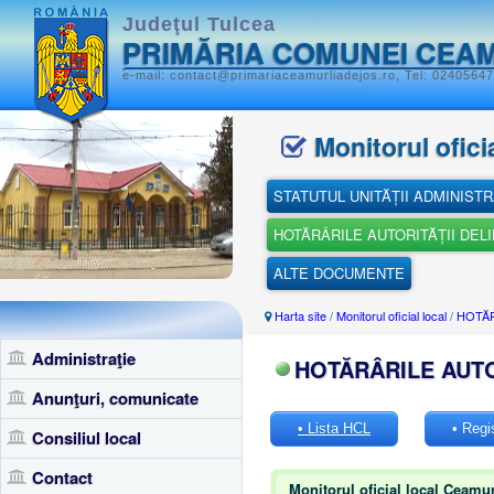
Judeţul Tulcea
PRIMĂRIA COMUNEI CEAM
e-mail: contact@primariaceamurliadejos.ro, Tel: 02405647
Monitorul oficia
STATUTUL UNITĂȚII ADMINISTR
HOTĂRÂRILE AUTORITĂȚII DEL
ALTE DOCUMENTE
Harta site
/
Monitorul oficial local
/
HOTĂR
Administraţie
HOTĂRÂRILE AUTO
Anunţuri, comunicate
• Lista HCL
• Regi
Consiliul local
Contact
Monitorul oficial local Ceamur