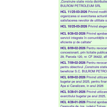
„Construire statie mixta distributi
BULROM PETROLEUM SRL
HCL 11/25-03-2026
Privind modifi
organizarea si exercitarea actiunil
satisfacerea nevoilor de utilitate
HCL 10/25-03-2026
Privind aleger
HCL 9/26-02-2026
Privind aprobare
servicii integrate în comunitățile 
eficiente și de calitate”
HCL 8/09-02-2026
Pentru revocare
concesionarii, prin licitatie public
29, Parcela 120, nr. CF 36422, af
HCL 7/09-02-2026
Pentru revocare
pentru obiectivul „Construire stati
beneficiar S.C. BULROM PETR
HCL 6/09-02-2026
Privind utilizar
bugetar pe anul 2025, pentru finan
Apa si Canalizare, in anul 2026
HCL 5/28-01-2026
Privind utilizar
exercitiului bugetar pe anul 2025, 
HCL 4/28-01-2026
Privind aprobar
Ceamurlia de Jos, judetul Tulcea