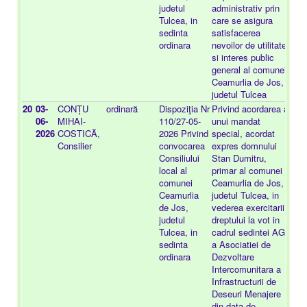
judetul
administrativ prin
Tulcea, in
care se asigura
sedinta
satisfacerea
ordinara
nevoilor de utilitate
si interes public
general al comunei
Ceamurlia de Jos,
judetul Tulcea
20
03-
CONȚU
ordinară
Dispoziţia Nr
Privind acordarea a
-
06-
MIHAI-
110/27-05-
unui mandat
2026
COSTICĂ,
2026 Privind
special, acordat
Consilier
convocarea
expres domnului
Consiliului
Stan Dumitru,
local al
primar al comunei
comunei
Ceamurlia de Jos,
Ceamurlia
judetul Tulcea, in
de Jos,
vederea exercitarii
judetul
dreptului la vot in
Tulcea, in
cadrul sedintei AGA
sedinta
a Asociatiei de
ordinara
Dezvoltare
Intercomunitara a
Infrastructurii de
Deseuri Menajere
din data de