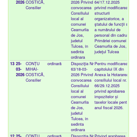
2026
COSTICĂ,
2026 Privind
64/17.12.2025
Consilier
convocarea
privind modificarea
Consiliului
structurii
local al
organizatorice, a
comunei
ştatului de funcţii si
Ceamurlia
a numărului de
de Jos,
personal din cadrul
judetul
Primăriei comunei
Tulcea, in
Ceamurlia de Jos,
sedinta
judeţul Tulcea
ordinara
13
25-
CONȚU
ordinară
Dispoziţia Nr
Pentru modificarea
-
03-
MIHAI-
63/18-03-
capitolului IX din
2026
COSTICĂ,
2026 Privind
Anexa la Hotararea
Consilier
convocarea
consiliului local nr.
Consiliului
66/29.12.2025
local al
privind aprobarea
comunei
impozitelor și
Ceamurlia
taxelor locale pentru
de Jos,
anul fiscal 2026.
judetul
Tulcea, in
sedinta
ordinara
12
25-
CONȚU
ordinară
Dispoziţia Nr
Privind aprobarea
-