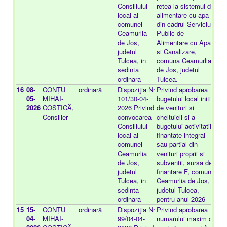
Consiliului
retea la sistemul de
local al
alimentare cu apa
comunei
din cadrul Serviciul
Ceamurlia
Public de
de Jos,
Alimentare cu Apa
judetul
si Canalizare,
Tulcea, in
comuna Ceamurlia
sedinta
de Jos, judetul
ordinara
Tulcea.
16
08-
CONȚU
ordinară
Dispoziţia Nr
Privind aprobarea
-
05-
MIHAI-
101/30-04-
bugetului local initial
2026
COSTICĂ,
2026 Privind
de venituri si
Consilier
convocarea
cheltuieli si a
Consiliului
bugetului activitatilor
local al
finantate integral
comunei
sau partial din
Ceamurlia
venituri proprii si
de Jos,
subventii, sursa de
judetul
finantare F, comuna
Tulcea, in
Ceamurlia de Jos,
sedinta
judetul Tulcea,
ordinara
pentru anul 2026
15
15-
CONȚU
ordinară
Dispoziţia Nr
Privind aprobarea
-
04-
MIHAI-
99/04-04-
numarului maxim de