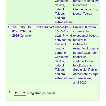
Ceamurlia
tarifului la canalizare
de Jos,
in comuna
judetul
Ceamurlia de Jos,
Tulcea, in
judetul Tulcea
sedinta
extraordinara
1
19-
SIMION
extraordinară
Dispoziţia Nr
Privind utilizarea
-
01-
IONELA,
15/15-01-
sumelor din
2026
Consilier
2026 Privind
excedentul bugetului
convocarea
rezultat la
Consilului
incheierea
local al
exercitiului bugetar
comunei
pe anul 2025, pentru
Ceamurlia
finantarea
de Jos,
cheltuielilor de
judetul
functionare a
Tulcea, in
Serviciului Public de
sedinta
Alimentare cu Apa
extraordinara
si Canalizare, in
anul 2026
1
înregistrări pe pagină