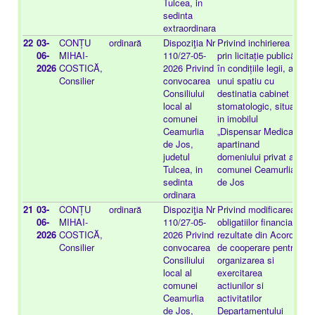
Tulcea, in
sedinta
extraordinara
22
03-
CONȚU
ordinară
Dispoziţia Nr
Privind inchirierea
-
06-
MIHAI-
110/27-05-
prin licitație publică,
2026
COSTICĂ,
2026 Privind
în condițiile legii, a
Consilier
convocarea
unui spatiu cu
Consiliului
destinatia cabinet
local al
stomatologic, situat
comunei
in imobilul
Ceamurlia
„Dispensar Medical”,
de Jos,
apartinand
judetul
domeniului privat al
Tulcea, in
comunei Ceamurlia
sedinta
de Jos
ordinara
21
03-
CONȚU
ordinară
Dispoziţia Nr
Privind modificarea
-
06-
MIHAI-
110/27-05-
obligatiilor financiare
2026
COSTICĂ,
2026 Privind
rezultate din Acordul
Consilier
convocarea
de cooperare pentru
Consiliului
organizarea si
local al
exercitarea
comunei
actiunilor si
Ceamurlia
activitatilor
de Jos,
Departamentului