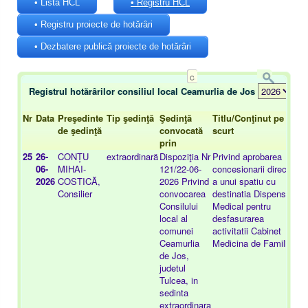
• Lista HCL
• Registru HCL
• Registru proiecte de hotărâri
• Dezbatere publică proiecte de hotărâri
Registrul hotărârilor consiliul local Ceamurlia de Jos
Nr
Data
Preşedinte
Tip şedinţă
Şedinţă
Titlu/Conţinut pe
Ca
de şedinţă
convocată
scurt
no
prin
25
26-
CONȚU
extraordinară
Dispoziţia Nr
Privind aprobarea
-
06-
MIHAI-
121/22-06-
concesionarii directe
2026
COSTICĂ,
2026 Privind
a unui spatiu cu
Consilier
convocarea
destinatia Dispensar
Consilului
Medical pentru
local al
desfasurarea
comunei
activitatii Cabinet
Ceamurlia
Medicina de Familie
de Jos,
judetul
Tulcea, in
sedinta
extraordinara