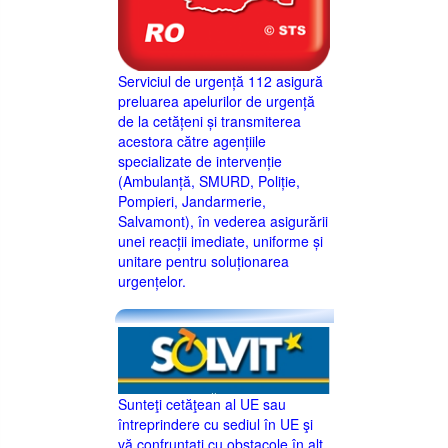
Serviciul de urgență 112 asigură
preluarea apelurilor de urgență
de la cetățeni și transmiterea
acestora către agențiile
specializate de intervenție
(Ambulanță, SMURD, Poliție,
Pompieri, Jandarmerie,
Salvamont), în vederea asigurării
unei reacții imediate, uniforme și
unitare pentru soluționarea
urgențelor.
Sunteţi cetăţean al UE sau
întreprindere cu sediul în UE şi
vă confruntaţi cu obstacole în alt