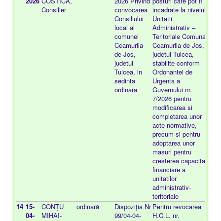
2026
COSTICĂ,
2026 Privind
posturi care pot fi
Consilier
convocarea
incadrate la nivelul
Consiliului
Unitatii
local al
Administrativ –
comunei
Teritoriale Comuna
Ceamurlia
Ceamurlia de Jos,
de Jos,
judetul Tulcea,
judetul
stabilite conform
Tulcea, in
Ordonantei de
sedinta
Urgenta a
ordinara
Guvernului nr.
7/2026 pentru
modificarea si
completarea unor
acte normative,
precum si pentru
adoptarea unor
masuri pentru
cresterea capacitatii
financiare a
unitatilor
administrativ-
teritoriale
14
15-
CONȚU
ordinară
Dispoziţia Nr
Pentru revocarea
-
04-
MIHAI-
99/04-04-
H.C.L. nr.