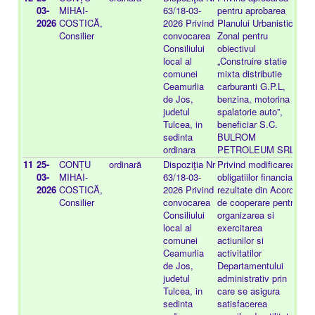
03-
MIHAI-
63/18-03-
pentru aprobarea
2026
COSTICĂ,
2026 Privind
Planului Urbanistic
Consilier
convocarea
Zonal pentru
Consiliului
obiectivul
local al
„Construire statie
comunei
mixta distributie
Ceamurlia
carburanti G.P.L,
de Jos,
benzina, motorina si
judetul
spalatorie auto”,
Tulcea, in
beneficiar S.C.
sedinta
BULROM
ordinara
PETROLEUM SRL
11
25-
CONȚU
ordinară
Dispoziţia Nr
Privind modificarea
-
03-
MIHAI-
63/18-03-
obligatiilor financiare
2026
COSTICĂ,
2026 Privind
rezultate din Acordul
Consilier
convocarea
de cooperare pentru
Consiliului
organizarea si
local al
exercitarea
comunei
actiunilor si
Ceamurlia
activitatilor
de Jos,
Departamentului
judetul
administrativ prin
Tulcea, in
care se asigura
sedinta
satisfacerea