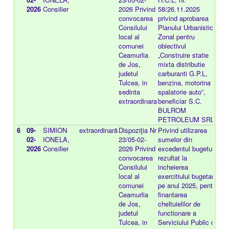
2026
Consilier
2026 Privind
58/26.11.2025
convocarea
privind aprobarea
Consilului
Planului Urbanistic
local al
Zonal pentru
comunei
obiectivul
Ceamurlia
„Construire statie
de Jos,
mixta distributie
judetul
carburanti G.P.L,
Tulcea, in
benzina, motorina si
sedinta
spalatorie auto”,
extraordinara
beneficiar S.C.
BULROM
PETROLEUM SRL
6
09-
SIMION
extraordinară
Dispoziţia Nr
Privind utilizarea
-
02-
IONELA,
23/05-02-
sumelor din
2026
Consilier
2026 Privind
excedentul bugetului
convocarea
rezultat la
Consilului
incheierea
local al
exercitiului bugetar
comunei
pe anul 2025, pentru
Ceamurlia
finantarea
de Jos,
cheltuielilor de
judetul
functionare a
Tulcea, in
Serviciului Public de