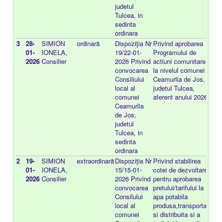
judetul
Tulcea, in
sedinta
ordinara
3
28-
SIMION
ordinară
Dispoziţia Nr
Privind aprobarea
-
01-
IONELA,
19/22-01-
Programului de
2026
Consilier
2026 Privind
actiuni comunitare
convocarea
la nivelul comunei
Consiliului
Ceamurlia de Jos,
local al
judetul Tulcea,
comunei
aferent anului 2026
Ceamurlia
de Jos,
judetul
Tulcea, in
sedinta
ordinara
2
19-
SIMION
extraordinară
Dispoziţia Nr
Privind stabilirea
-
01-
IONELA,
15/15-01-
cotei de dezvoltare
2026
Consilier
2026 Privind
pentru aprobarea
convocarea
pretului/tarifului la
Consilului
apa potabila
local al
produsa,transportata
comunei
si distribuita si a