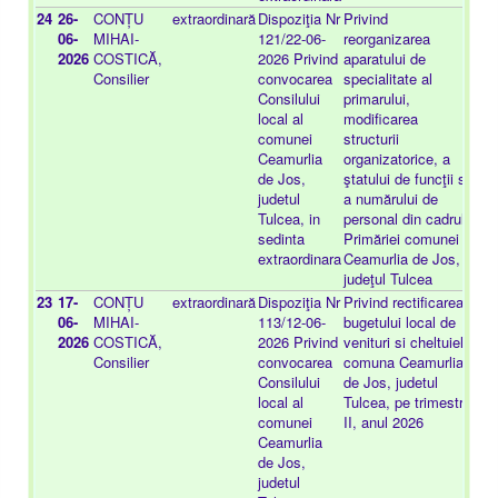
24
26-
CONȚU
extraordinară
Dispoziţia Nr
Privind
-
06-
MIHAI-
121/22-06-
reorganizarea
2026
COSTICĂ,
2026 Privind
aparatului de
Consilier
convocarea
specialitate al
Consilului
primarului,
local al
modificarea
comunei
structurii
Ceamurlia
organizatorice, a
de Jos,
ştatului de funcţii si
judetul
a numărului de
Tulcea, in
personal din cadrul
sedinta
Primăriei comunei
extraordinara
Ceamurlia de Jos,
judeţul Tulcea
23
17-
CONȚU
extraordinară
Dispoziţia Nr
Privind rectificarea
-
06-
MIHAI-
113/12-06-
bugetului local de
2026
COSTICĂ,
2026 Privind
venituri si cheltuieli,
Consilier
convocarea
comuna Ceamurlia
Consilului
de Jos, judetul
local al
Tulcea, pe trimestrul
comunei
II, anul 2026
Ceamurlia
de Jos,
judetul