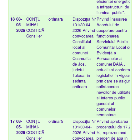
eficientei energetice
a infrastructurii de
iluminat public”.
18
08-
CONȚU
ordinară
Dispoziţia Nr
Privind însusirea
-
05-
MIHAI-
101/30-04-
Acordului de
2026
COSTICĂ,
2026 Privind
cooperare pentru
Consilier
convocarea
functionarea
Consiliului
Serviciului Public
local al
Comunitar Local de
comunei
Evidenţă a
Ceamurlia
Persoanelor al
de Jos,
comunei BAIA ,
judetul
actualizat conform
Tulcea, in
legislatiei in vigoare,
sedinta
prin care se asigură
ordinara
satisfacerea
nevoilor de utilitate
si interes public
general al
comunelor
semnatare
17
08-
CONȚU
ordinară
Dispoziţia Nr
Privind aprobarea
-
05-
MIHAI-
101/30-04-
procentului de 17,24
2026
COSTICĂ,
2026 Privind
%, reprezentand
Consilier
convocarea
pierderi de apa in