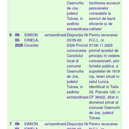
Ceamurlia
facilitarea accesului
de Jos,
persoanelor
judetul
vulnerabile la
Tulcea, in
servicii de bază
sedinta
eficiente și de
extraordinara
calitate”
8
09-
SIMION
extraordinară
Dispoziţia Nr
Pentru revocarea
-
02-
IONELA,
23/05-02-
H.C.L. nr.
2026
Consilier
2026 Privind
57/26.11.2025
convocarea
privind acordul de
Consilului
principiu in vederea
local al
concesionarii, prin
comunei
licitatie publica, a
Ceamurlia
suprafetei de 1619
de Jos,
mp. teren situat in
judetul
satul Lunca,
Tulcea, in
identificat in Tarla
sedinta
29, Parcela 120, nr.
extraordinara
CF 36422, aflat in
domeniul privat al
comunei Ceamurlia
de Jos, judetul
Tulcea
7
09-
SIMION
extraordinară
Dispoziţia Nr
Pentru revocarea
-
02-
IONELA,
23/05-02-
H.C.L. nr.