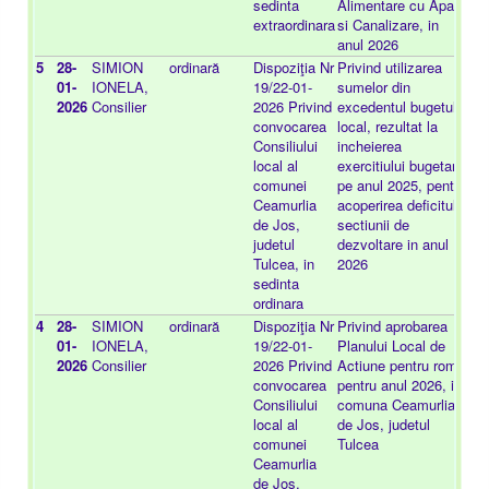
sedinta
Alimentare cu Apa
extraordinara
si Canalizare, in
anul 2026
5
28-
SIMION
ordinară
Dispoziţia Nr
Privind utilizarea
-
01-
IONELA,
19/22-01-
sumelor din
2026
Consilier
2026 Privind
excedentul bugetului
convocarea
local, rezultat la
Consiliului
incheierea
local al
exercitiului bugetar
comunei
pe anul 2025, pentru
Ceamurlia
acoperirea deficitului
de Jos,
sectiunii de
judetul
dezvoltare in anul
Tulcea, in
2026
sedinta
ordinara
4
28-
SIMION
ordinară
Dispoziţia Nr
Privind aprobarea
-
01-
IONELA,
19/22-01-
Planului Local de
2026
Consilier
2026 Privind
Actiune pentru romi,
convocarea
pentru anul 2026, in
Consiliului
comuna Ceamurlia
local al
de Jos, judetul
comunei
Tulcea
Ceamurlia
de Jos,