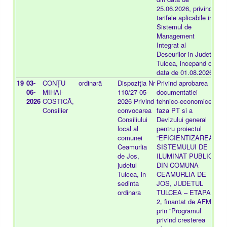
25.06.2026, privind
tarifele aplicabile in
Sistemul de
Management
Integrat al
Deseurilor in Judetul
Tulcea, incepand cu
data de 01.08.2026
19
03-
CONȚU
ordinară
Dispoziţia Nr
Privind aprobarea
-
06-
MIHAI-
110/27-05-
documentatiei
2026
COSTICĂ,
2026 Privind
tehnico-economice
Consilier
convocarea
faza PT si a
Consiliului
Devizului general
local al
pentru proiectul
comunei
“EFICIENTIZAREA
Ceamurlia
SISTEMULUI DE
de Jos,
ILUMINAT PUBLIC
judetul
DIN COMUNA
Tulcea, in
CEAMURLIA DE
sedinta
JOS, JUDETUL
ordinara
TULCEA – ETAPA
2„ finantat de AFM
prin “Programul
privind cresterea