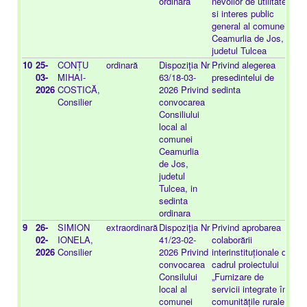
ordinara
nevoilor de utilitate
si interes public
general al comunei
Ceamurlia de Jos,
judetul Tulcea
10
25-
CONȚU
ordinară
Dispoziţia Nr
Privind alegerea
-
03-
MIHAI-
63/18-03-
presedintelui de
2026
COSTICĂ,
2026 Privind
sedinta
Consilier
convocarea
Consiliului
local al
comunei
Ceamurlia
de Jos,
judetul
Tulcea, in
sedinta
ordinara
9
26-
SIMION
extraordinară
Dispoziţia Nr
Privind aprobarea
-
02-
IONELA,
41/23-02-
colaborării
2026
Consilier
2026 Privind
interinstituționale din
convocarea
cadrul proiectului
Consilului
„Furnizare de
local al
servicii integrate în
comunei
comunitățile rurale –