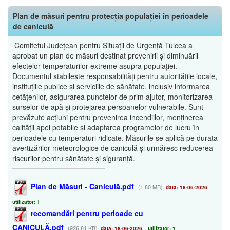
Plan de măsuri pentru protecția populației în perioadele
de caniculă
Comitetul Județean pentru Situații de Urgență Tulcea a
aprobat un plan de măsuri destinat prevenirii și diminuării
efectelor temperaturilor extreme asupra populației.
Documentul stabilește responsabilități pentru autoritățile locale,
instituțiile publice și serviciile de sănătate, inclusiv informarea
cetățenilor, asigurarea punctelor de prim ajutor, monitorizarea
surselor de apă și protejarea persoanelor vulnerabile. Sunt
prevăzute acțiuni pentru prevenirea incendiilor, menținerea
calității apei potabile și adaptarea programelor de lucru în
perioadele cu temperaturi ridicate. Măsurile se aplică pe durata
avertizărilor meteorologice de caniculă și urmăresc reducerea
riscurilor pentru sănătate și siguranță.
Plan de Măsuri - Caniculă.pdf
(1,80 MB)
data: 18-06-2026
utilizator: 1
recomandări pentru perioade cu
CANICULĂ.pdf
(926,81 KB)
data: 18-06-2026
utilizator: 1