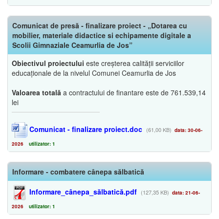
Comunicat de presă - finalizare proiect - „Dotarea cu
mobilier, materiale didactice si echipamente digitale a
Scolii Gimnaziale Ceamurlia de Jos”
Obiectivul proiectului
este creșterea calității serviciilor
educaționale de la nivelul Comunei Ceamurlia de Jos
Valoarea totală
a contractului de finantare este de 761.539,14
lei
Comunicat - finalizare proiect.doc
(61,00 KB)
data: 30-06-
2026
utilizator: 1
Informare - combatere cânepa sălbatică
Informare_cânepa_sălbatică.pdf
(127,35 KB)
data: 21-06-
2026
utilizator: 1