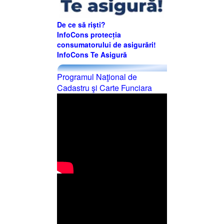
De ce să riști?
InfoCons protecția
consumatorului de asigurări!
InfoCons Te Asigură
Programul Naţional de
Cadastru şi Carte Funciara