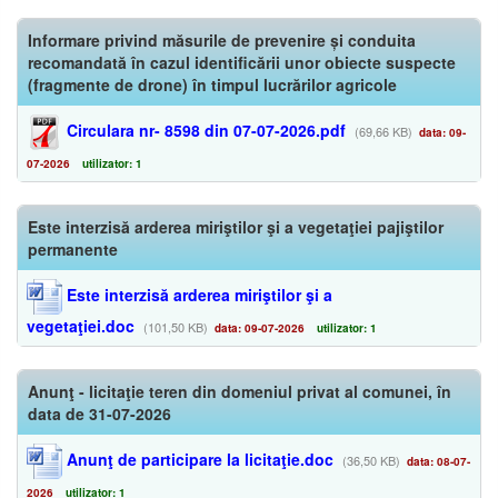
Informare privind măsurile de prevenire și conduita
recomandată în cazul identificării unor obiecte suspecte
(fragmente de drone) în timpul lucrărilor agricole
Circulara nr- 8598 din 07-07-2026.pdf
(69,66 KB)
data: 09-
07-2026
utilizator: 1
Este interzisă arderea miriştilor şi a vegetaţiei pajiştilor
permanente
Este interzisă arderea miriştilor şi a
vegetaţiei.doc
(101,50 KB)
data: 09-07-2026
utilizator: 1
Anunţ - licitaţie teren din domeniul privat al comunei, în
data de 31-07-2026
Anunţ de participare la licitaţie.doc
(36,50 KB)
data: 08-07-
2026
utilizator: 1