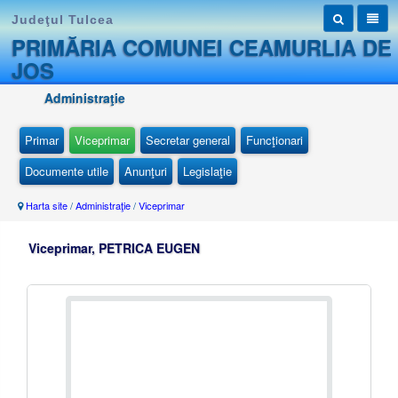
Judeţul Tulcea
PRIMĂRIA COMUNEI CEAMURLIA DE
JOS
Administraţie
Primar
Viceprimar
Secretar general
Funcţionari
Documente utile
Anunţuri
Legislaţie
Harta site
/
Administraţie
/
Viceprimar
Viceprimar, PETRICA EUGEN