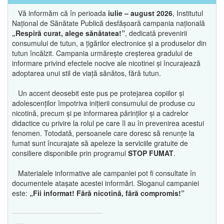
Vă informăm că în perioada
iulie – august 2026
, Institutul
Național de Sănătate Publică desfășoară campania națională
„Respiră curat, alege sănătatea!”
, dedicată prevenirii
consumului de tutun, a țigărilor electronice și a produselor din
tutun încălzit. Campania urmărește creșterea gradului de
informare privind efectele nocive ale nicotinei și încurajează
adoptarea unui stil de viață sănătos, fără tutun.
Un accent deosebit este pus pe protejarea copiilor și
adolescenților împotriva inițierii consumului de produse cu
nicotină, precum și pe informarea părinților și a cadrelor
didactice cu privire la rolul pe care îl au în prevenirea acestui
fenomen. Totodată, persoanele care doresc să renunțe la
fumat sunt încurajate să apeleze la serviciile gratuite de
consiliere disponibile prin programul
STOP FUMAT
.
Materialele informative ale campaniei pot fi consultate în
documentele atașate acestei informări. Sloganul campaniei
este:
„Fii informat! Fără nicotină, fără compromis!”