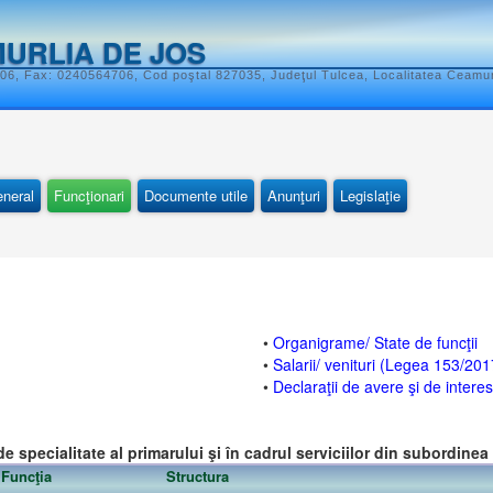
URLIA DE JOS
06, Fax: 0240564706, Cod poştal 827035, Judeţul Tulcea, Localitatea Ceamurl
eneral
Funcţionari
Documente utile
Anunţuri
Legislaţie
•
Organigrame/ State de funcţii
•
Salarii/ venituri (Legea 153/201
•
Declaraţii de avere şi de intere
e specialitate al primarului şi în cadrul serviciilor din subordinea 
Funcţia
Structura