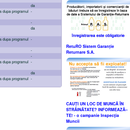
da
ta dupa programul
-
-
da
ta dupa programul
-
RetuRO Sistem Garanție
-
Returnare S.A.
-
ta dupa programul
-
da
ta dupa programul
-
CAUȚI UN LOC DE MUNCĂ ÎN
STRĂINĂTATE? INFORMEAZĂ–
TE! - o campanie Inspecţia
Muncii