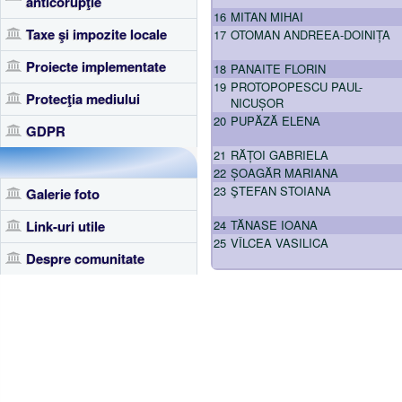
anticorupţie
16
MITAN MIHAI
Taxe şi impozite locale
17
OTOMAN ANDREEA-DOINIȚA
Proiecte implementate
18
PANAITE FLORIN
19
PROTOPOPESCU PAUL-
Protecţia mediului
NICUȘOR
20
PUPĂZĂ ELENA
GDPR
21
RĂȚOI GABRIELA
22
ȘOAGĂR MARIANA
23
ŞTEFAN STOIANA
Galerie foto
Link-uri utile
24
TĂNASE IOANA
25
VÎLCEA VASILICA
Despre comunitate