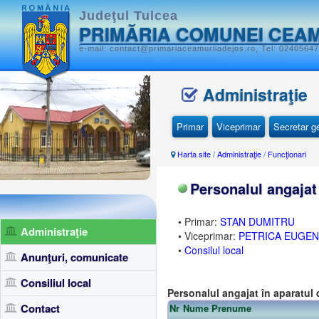
Judeţul Tulcea
PRIMĂRIA COMUNEI CEAM
e-mail: contact@primariaceamurliadejos.ro, Tel: 02405647
Administraţie
Primar
Viceprimar
Secretar g
Harta site
/
Administraţie
/
Funcţionari
Personalul angajat
• Primar:
STAN DUMITRU
Administraţie
• Viceprimar:
PETRICA EUGEN
•
Consilul local
Anunţuri, comunicate
Consiliul local
Personalul angajat în aparatul d
Contact
Nr
Nume Prenume