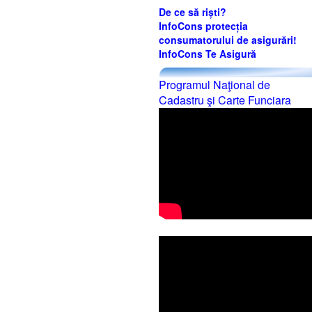
De ce să riști?
InfoCons protecția
consumatorului de asigurări!
InfoCons Te Asigură
Programul Naţional de
Cadastru şi Carte Funciara