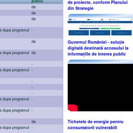
public
de proiecte, conform Planului
da
din Strategie
da
da
ta dupa programul
-
da
Guvernul României - soluție
digitală destinată accesului la
ta dupa programul
da
informațiile de interes public
-
ta dupa programul
-
-
-
-
ta dupa programul
-
ta dupa programul
-
da
Tichetele de energie pentru
ta dupa programul
-
consumatorii vulnerabili