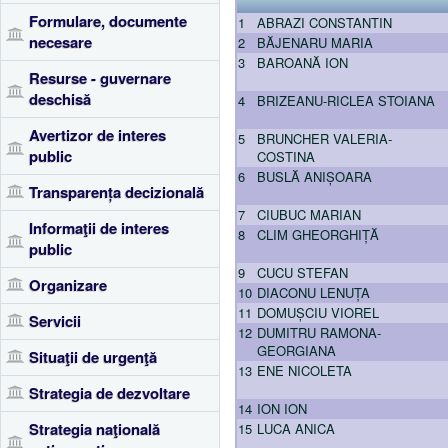
Formulare, documente
1
ABRAZI CONSTANTIN
necesare
2
BĂJENARU MARIA
3
BAROANĂ ION
Resurse - guvernare
deschisă
4
BRIZEANU-RICLEA STOIANA
Avertizor de interes
5
BRUNCHER VALERIA-
public
COSTINA
6
BUSLĂ ANIȘOARA
Transparența decizională
7
CIUBUC MARIAN
Informaţii de interes
8
CLIM GHEORGHIȚĂ
public
9
CUCU STEFAN
Organizare
10
DIACONU LENUȚA
11
DOMUȘCIU VIOREL
Servicii
12
DUMITRU RAMONA-
GEORGIANA
Situaţii de urgenţă
13
ENE NICOLETA
Strategia de dezvoltare
14
ION ION
Strategia naţională
15
LUCA ANICA