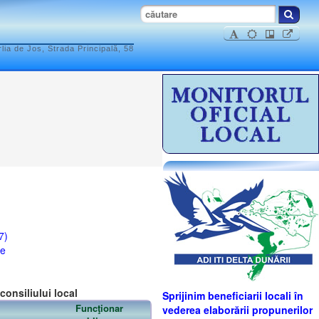
ia de Jos, Strada Principală, 58
7)
se
consiliului local
Sprijinim beneficiarii locali în
Funcţionar
vederea elaborării propunerilor