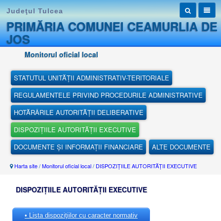
Judeţul Tulcea
PRIMĂRIA COMUNEI CEAMURLIA DE
JOS
Monitorul oficial local
STATUTUL UNITĂȚII ADMINISTRATIV-TERITORIALE
REGULAMENTELE PRIVIND PROCEDURILE ADMINISTRATIVE
HOTĂRÂRILE AUTORITĂȚII DELIBERATIVE
DISPOZIȚIILE AUTORITĂȚII EXECUTIVE
DOCUMENTE ȘI INFORMAȚII FINANCIARE
ALTE DOCUMENTE
Harta site
/
Monitorul oficial local
/
DISPOZIȚIILE AUTORITĂȚII EXECUTIVE
DISPOZIȚIILE AUTORITĂȚII EXECUTIVE
• Lista dispoziţiilor cu caracter normativ