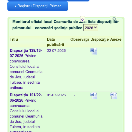
• Registru Dispoziţii Primar
Monitorul oficial local Ceamurlia de Jos: lista dispoziţiilor
primarului - convocări şedinţe publice
Titlu
Data
Observaţii
Dispoziţie
Anexe
publicării
Dispoziţia 139/13-
22-07-2026
-
-
07-2026
Privind
convocarea
Consilului local al
comunei Ceamurlia
de Jos, judetul
Tulcea, in sedinta
ordinara
Dispoziţia 121/22-
01-07-2026
-
06-2026
Privind
convocarea
Consilului local al
comunei Ceamurlia
de Jos, judetul
Tulcea, in sedinta
extraordinara