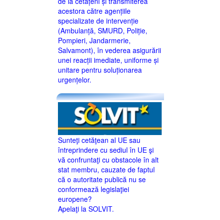
de la cetățeni și transmiterea
acestora către agențiile
specializate de intervenție
(Ambulanță, SMURD, Poliție,
Pompieri, Jandarmerie,
Salvamont), în vederea asigurării
unei reacții imediate, uniforme și
unitare pentru soluționarea
urgențelor.
Sunteţi cetăţean al UE sau
întreprindere cu sediul în UE şi
vă confruntaţi cu obstacole în alt
stat membru, cauzate de faptul
că o autoritate publică nu se
conformează legislaţiei
europene?
Apelaţi la SOLVIT.