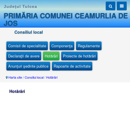
Judeţul Tulcea
PRIMĂRIA COMUNEI CEAMURLIA DE
JOS
Consiliul local
Comisii de specialitate
Componenţa
Regulamente
Declaraţii de avere
Hotărâri
Proiecte de hotărâri
Anunţuri şedinte publice
Rapoarte de activitate
Harta site
/
Consiliul local
/
Hotărâri
Hotărâri