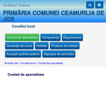
Judeţul Tulcea
PRIMĂRIA COMUNEI CEAMURLIA DE
JOS
Consiliul local
Comisii de specialitate
Componenţa
Regulamente
Declaraţii de avere
Hotărâri
Proiecte de hotărâri
Anunţuri şedinte publice
Rapoarte de activitate
Harta site
/
Consiliul local
/
Comisii de specialitate
Comisii de specialitate