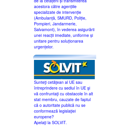
de la cetățeni și transmiterea
acestora către agențiile
specializate de intervenție
(Ambulanță, SMURD, Poliție,
Pompieri, Jandarmerie,
Salvamont), în vederea asigurării
unei reacții imediate, uniforme și
unitare pentru soluționarea
urgențelor.
Sunteţi cetăţean al UE sau
întreprindere cu sediul în UE şi
vă confruntaţi cu obstacole în alt
stat membru, cauzate de faptul
că o autoritate publică nu se
conformează legislaţiei
europene?
Apelaţi la SOLVIT.